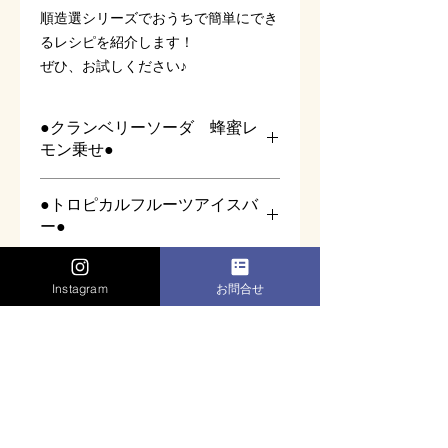
順造選シリーズでおうちで簡単にでき
るレシピを紹介します！
ぜひ、お試しください♪
●クランベリーソーダ 蜂蜜レ
モン乗せ●
《材料》（2人分）
●トロピカルフルーツアイスバ
・順造選クランベリー 100ml
ー●
・炭酸水 100ml
・レモン 1/2個
《材料》（3個分）
・蜂蜜 適量
●マンゴーラッシー●
・順造選パインor順造選マンゴ 150ml
Instagram
お問合せ
～300ml
《作り方》
《材料》（2杯分）
・お好みのフルーツ 約50g
レモンを輪切りにし、種を取る。
・順造選マンゴ 180ml
レモンを入れた容器に、ひたひたにな
・飲むヨーグルト 180ml
見つける、創る、育てる。私たちだからこそ
るように蜂蜜を入れ、
・レモン汁 小さじ1
《用意するもの》
冷蔵庫で1～2日漬ける。
届けられるモノ語りがある。
・アイスキャンディーの型と棒
順造選クランベリー、炭酸水、の順に
《作り方》
グラスに注ぎ、
グラスに順造選マンゴを半分ずつ注